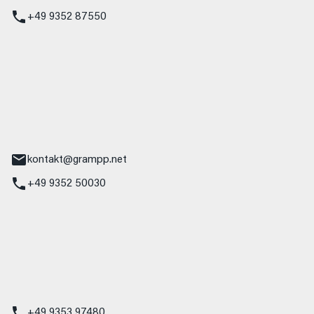
+49 9352 87550
ampp GmbH
z
tr. 17
Main
kontakt@grampp.net
+49 9352 50030
stadt
g 1
t
z
+49 9353 97480