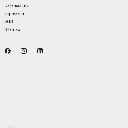
Datenschutz
Impressum
AGB
Sitemap
n Verbrauchs- und Emissionswerte beziehen sich
zelnes Fahrzeug und sind nicht Bestandteil des
n dienen allein Vergleichszwecken zwischen den
hrzeugtypen. Zusatzausstattungen und Zubehör
enformat usw.) können relevante Fahrzeugparameter,
, Rollwiderstand und Aerodynamik verändern und
- und Verkehrsbedingungen sowie dem individuellen