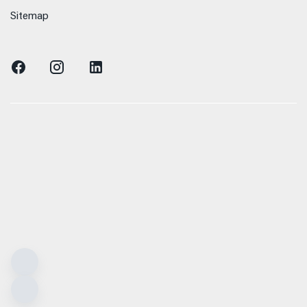
Sitemap
n Verbrauchs- und Emissionswerte beziehen sich
zelnes Fahrzeug und sind nicht Bestandteil des
n dienen allein Vergleichszwecken zwischen den
hrzeugtypen. Zusatzausstattungen und Zubehör
enformat usw.) können relevante Fahrzeugparameter,
, Rollwiderstand und Aerodynamik verändern und
- und Verkehrsbedingungen sowie dem individuellen
 Kraftstoffverbrauch, den Stromverbrauch, die CO₂-
ie Fahrleistungswerte eines Fahrzeugs beeinflussen.