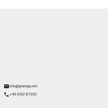
 GmbH & Co. KG
udi
r.-Nebel-Straße 19
Main
info@grampp.net
+49 9352 87550