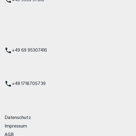
+49 9353 97810
t
 Service
+49 69 95307416
ienst
+49 1718705739
Datenschutz
Impressum
AGB