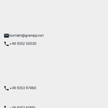
ampp GmbH
z
tr. 17
Main
kontakt@grampp.net
+49 9352 50030
stadt
g 1
t
z
+49 9353 97480
udi