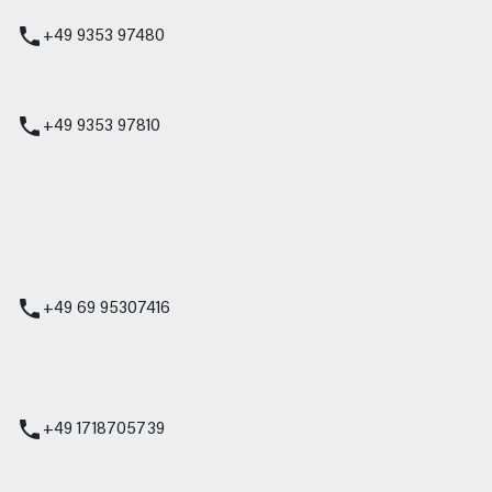
z
+49 9353 97480
udi
+49 9353 97810
t
 Service
+49 69 95307416
ienst
+49 1718705739