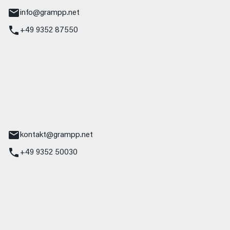
info@grampp.net
+49 9352 87550
ampp GmbH
z
tr. 17
Main
kontakt@grampp.net
+49 9352 50030
stadt
g 1
t