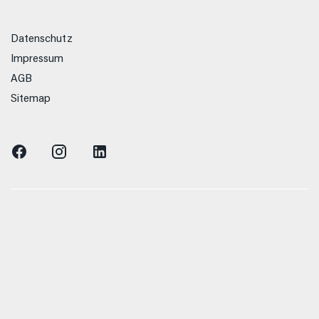
Datenschutz
Impressum
AGB
Sitemap
n Verbrauchs- und Emissionswerte beziehen sich
zelnes Fahrzeug und sind nicht Bestandteil des
n dienen allein Vergleichszwecken zwischen den
hrzeugtypen. Zusatzausstattungen und Zubehör
enformat usw.) können relevante Fahrzeugparameter,
, Rollwiderstand und Aerodynamik verändern und