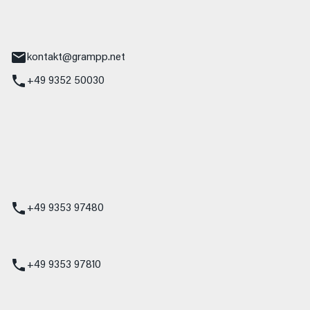
tr. 17
Main
kontakt@grampp.net
+49 9352 50030
stadt
g 1
t
z
+49 9353 97480
udi
+49 9353 97810
t