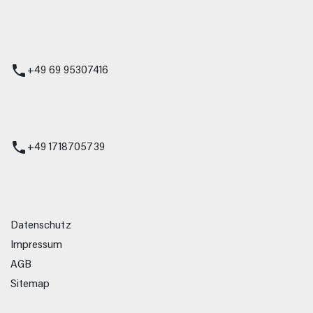
 Service
+49 69 95307416
ienst
+49 1718705739
Datenschutz
Impressum
AGB
Sitemap