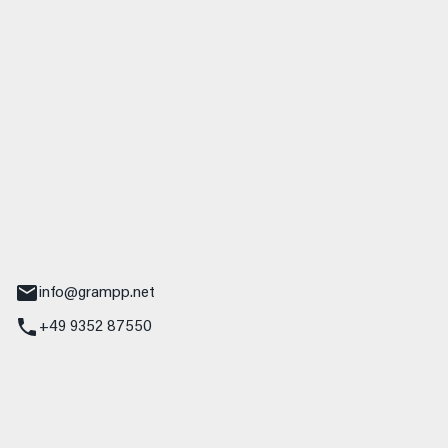
 GmbH & Co. KG
udi
r.-Nebel-Straße 19
Main
info@grampp.net
+49 9352 87550
ampp GmbH
z