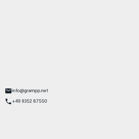
 GmbH & Co. KG
udi
r.-Nebel-Straße 19
Main
info@grampp.net
+49 9352 87550
ampp GmbH
z