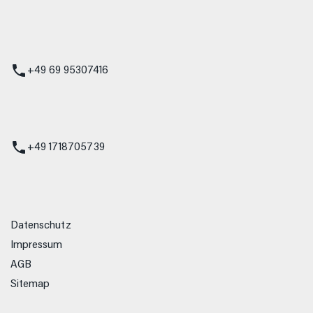
 Service
+49 69 95307416
ienst
+49 1718705739
Datenschutz
Impressum
AGB
Sitemap