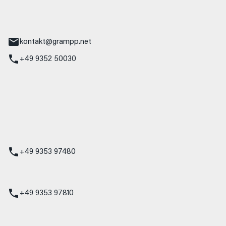
tr. 17
Main
kontakt@grampp.net
+49 9352 50030
stadt
g 1
t
z
+49 9353 97480
udi
+49 9353 97810
t