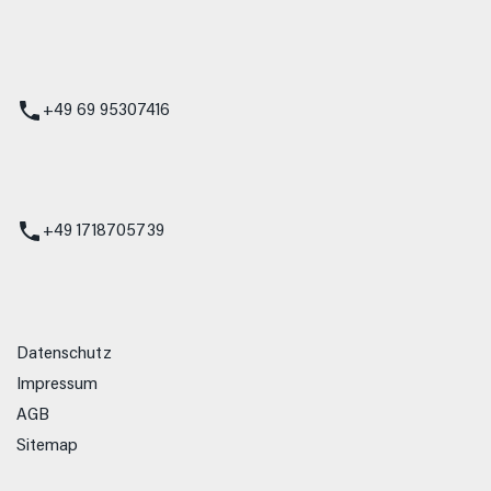
 Service
+49 69 95307416
ienst
+49 1718705739
Datenschutz
Impressum
AGB
Sitemap