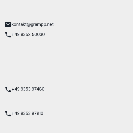
tr. 17
Main
kontakt@grampp.net
+49 9352 50030
stadt
g 1
t
z
+49 9353 97480
udi
+49 9353 97810
t