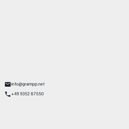
 GmbH & Co. KG
udi
r.-Nebel-Straße 19
Main
info@grampp.net
+49 9352 87550
ampp GmbH
z