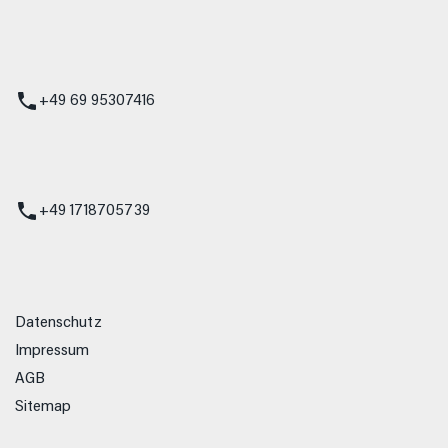
 Service
+49 69 95307416
ienst
+49 1718705739
Datenschutz
Impressum
AGB
Sitemap