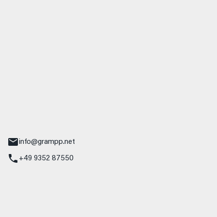
 GmbH & Co. KG
udi
r.-Nebel-Straße 19
Main
info@grampp.net
+49 9352 87550
ampp GmbH
z