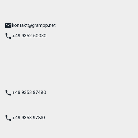
tr. 17
Main
kontakt@grampp.net
+49 9352 50030
stadt
g 1
t
z
+49 9353 97480
udi
+49 9353 97810
t