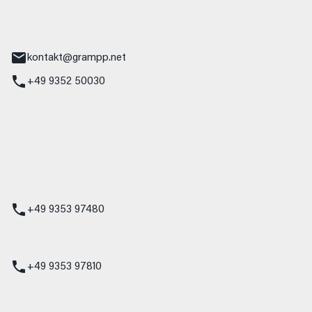
tr. 17
Main
kontakt@grampp.net
+49 9352 50030
stadt
g 1
t
z
+49 9353 97480
udi
+49 9353 97810
t