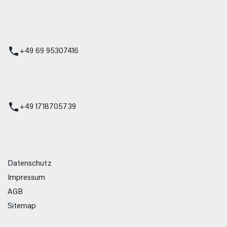
 Service
+49 69 95307416
ienst
+49 1718705739
Datenschutz
Impressum
AGB
Sitemap