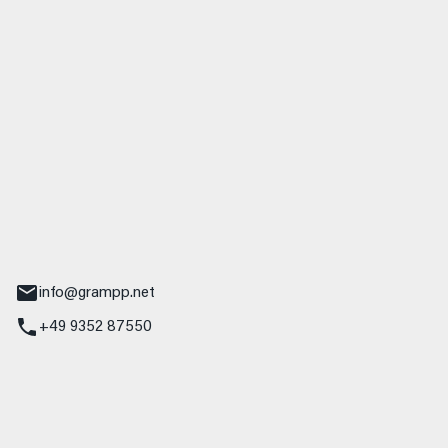
 GmbH & Co. KG
udi
r.-Nebel-Straße 19
Main
info@grampp.net
+49 9352 87550
ampp GmbH
z