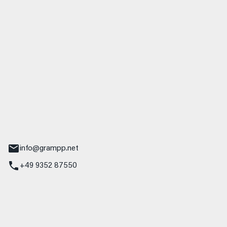
 GmbH & Co. KG
udi
r.-Nebel-Straße 19
Main
info@grampp.net
+49 9352 87550
ampp GmbH
z