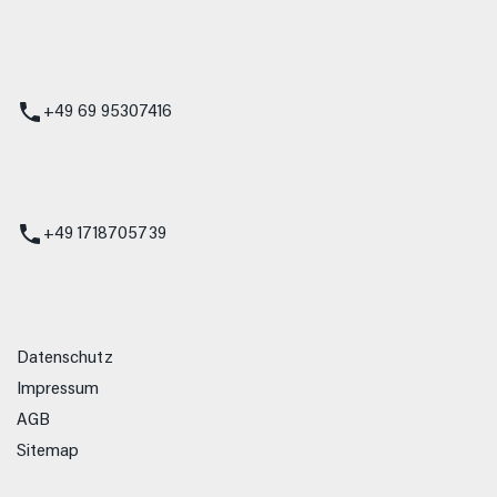
 Service
+49 69 95307416
ienst
+49 1718705739
Datenschutz
Impressum
AGB
Sitemap