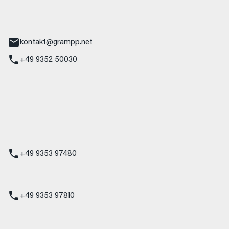
tr. 17
Main
kontakt@grampp.net
+49 9352 50030
stadt
g 1
t
z
+49 9353 97480
udi
+49 9353 97810
t