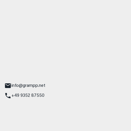
 GmbH & Co. KG
udi
r.-Nebel-Straße 19
Main
info@grampp.net
+49 9352 87550
ampp GmbH
z