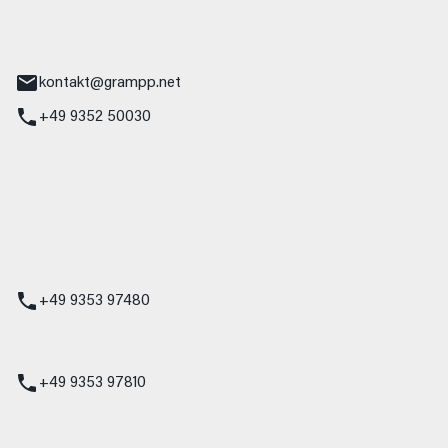
tr. 17
Main
kontakt@grampp.net
+49 9352 50030
stadt
g 1
t
z
+49 9353 97480
udi
+49 9353 97810
t