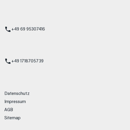
 Service
+49 69 95307416
ienst
+49 1718705739
Datenschutz
Impressum
AGB
Sitemap