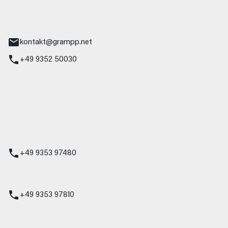
tr. 17
Main
kontakt@grampp.net
+49 9352 50030
stadt
g 1
t
z
+49 9353 97480
udi
+49 9353 97810
t