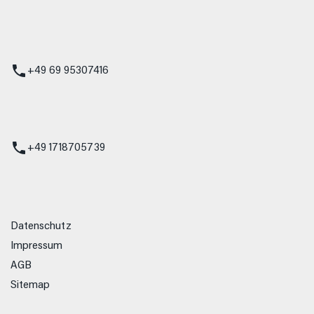
 Service
+49 69 95307416
ienst
+49 1718705739
Datenschutz
Impressum
AGB
Sitemap