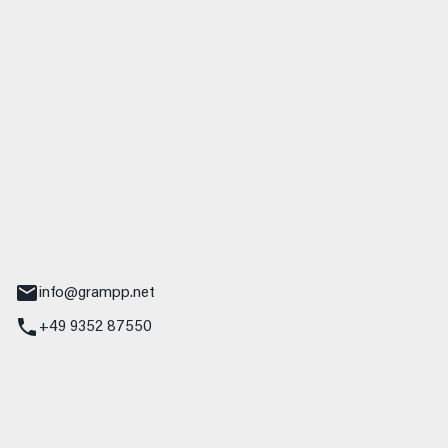
 GmbH & Co. KG
udi
r.-Nebel-Straße 19
Main
info@grampp.net
+49 9352 87550
ampp GmbH
z