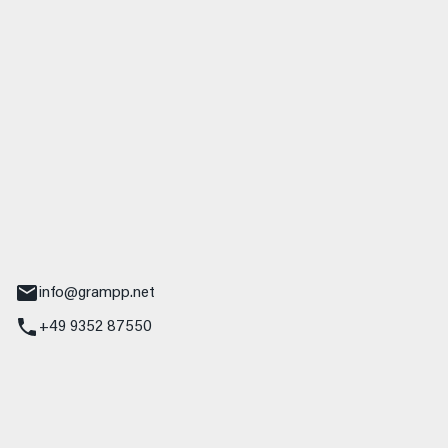
 GmbH & Co. KG
udi
r.-Nebel-Straße 19
Main
info@grampp.net
+49 9352 87550
ampp GmbH
z