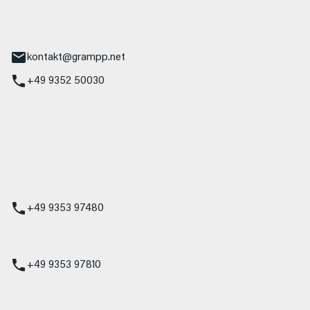
tr. 17
Main
kontakt@grampp.net
+49 9352 50030
stadt
g 1
t
z
+49 9353 97480
udi
+49 9353 97810
t