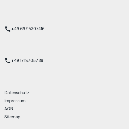
 Service
+49 69 95307416
ienst
+49 1718705739
Datenschutz
Impressum
AGB
Sitemap