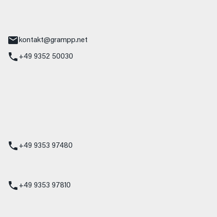
tr. 17
Main
kontakt@grampp.net
+49 9352 50030
stadt
g 1
t
z
+49 9353 97480
udi
+49 9353 97810
t