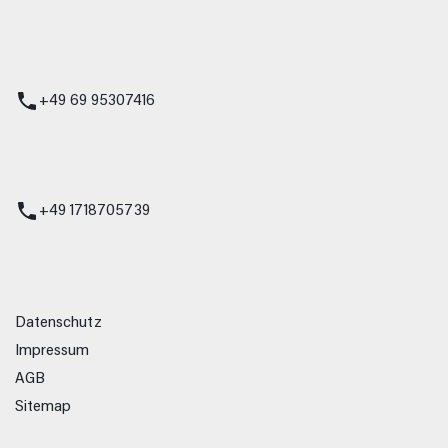
 Service
+49 69 95307416
ienst
+49 1718705739
Datenschutz
Impressum
AGB
Sitemap