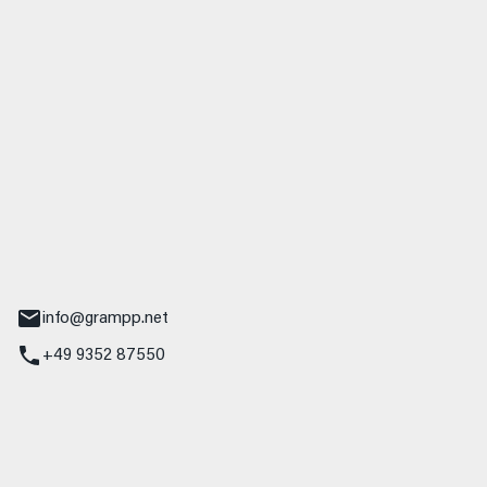
 GmbH & Co. KG
udi
r.-Nebel-Straße 19
Main
info@grampp.net
+49 9352 87550
ampp GmbH
z