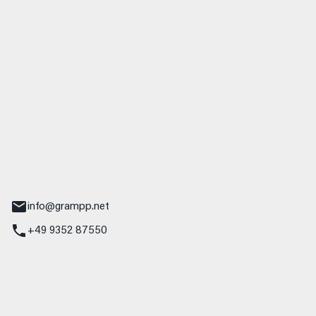
 GmbH & Co. KG
udi
r.-Nebel-Straße 19
Main
info@grampp.net
+49 9352 87550
ampp GmbH
z