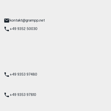
tr. 17
Main
kontakt@grampp.net
+49 9352 50030
stadt
g 1
t
z
+49 9353 97480
udi
+49 9353 97810
t