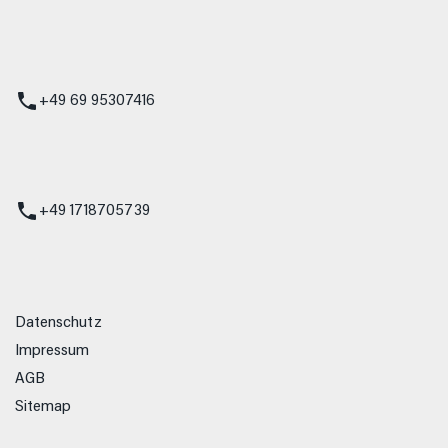
 Service
+49 69 95307416
ienst
+49 1718705739
Datenschutz
Impressum
AGB
Sitemap