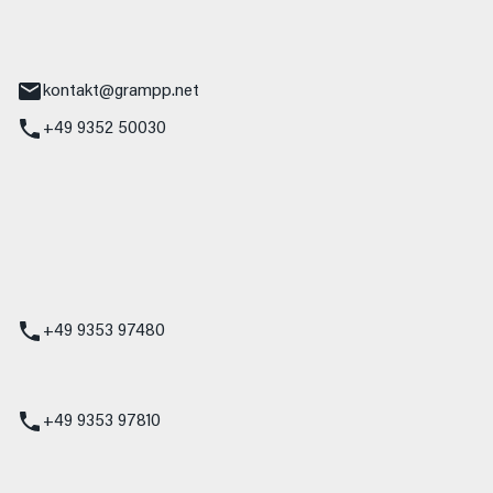
tr. 17
Main
kontakt@grampp.net
+49 9352 50030
stadt
g 1
t
z
+49 9353 97480
udi
+49 9353 97810
t