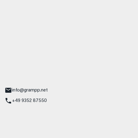
 GmbH & Co. KG
udi
r.-Nebel-Straße 19
Main
info@grampp.net
+49 9352 87550
ampp GmbH
z