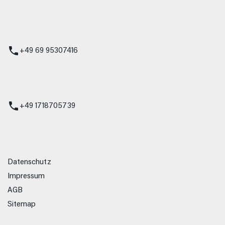
 Service
+49 69 95307416
ienst
+49 1718705739
Datenschutz
Impressum
AGB
Sitemap