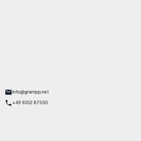
 GmbH & Co. KG
udi
r.-Nebel-Straße 19
Main
info@grampp.net
+49 9352 87550
ampp GmbH
z