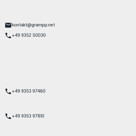
tr. 17
Main
kontakt@grampp.net
+49 9352 50030
stadt
g 1
t
z
+49 9353 97480
udi
+49 9353 97810
t