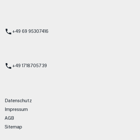
 Service
+49 69 95307416
ienst
+49 1718705739
Datenschutz
Impressum
AGB
Sitemap