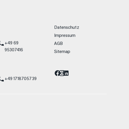
weitere Links
Datenschutz
Impressum
+49 69
AGB
95307416
Sitemap
Barrierefreiheit
st
+49 1718705739
allein Vergleichszwecken zwischen den
lwiderstand und Aerodynamik verändern und
 Fahrleistungswerte eines Fahrzeugs