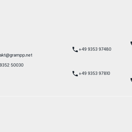
mbH
Standort Karlstadt
24h Notdienst
Am Hammersteig 1
Mercedes-Benz
97753 Karlstadt
Service 24h:
Mercedes-Benz
+49 9353 97480
akt@grampp.net
VW / Audi Notdien
 9352 50030
Volkswagen / Audi
24h:
+49 9353 97810
nzelnes Fahrzeug und sind nicht Bestandteil des Angebots, sondern dienen 
nformat usw.) können relevante Fahrzeugparameter, wie z. B. Gewicht, Rol
 den Kraftstoffverbrauch, den Stromverbrauch, die CO₂-Emissionen und die