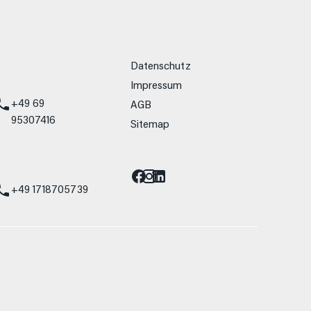
weitere Links
Datenschutz
Impressum
+49 69
AGB
95307416
Sitemap
Barrierefreiheit
st
+49 1718705739
allein Vergleichszwecken zwischen den
lwiderstand und Aerodynamik verändern und
 Fahrleistungswerte eines Fahrzeugs