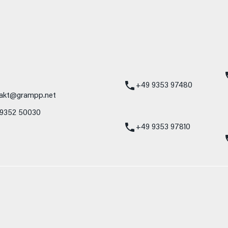
mbH
Standort Karlstadt
24h Notdienst
Am Hammersteig 1
Mercedes-Benz
97753 Karlstadt
Service 24h:
Mercedes-Benz
+49 9353 97480
akt@grampp.net
VW / Audi Notdien
 9352 50030
Volkswagen / Audi
24h:
+49 9353 97810
nzelnes Fahrzeug und sind nicht Bestandteil des Angebots, sondern dienen 
nformat usw.) können relevante Fahrzeugparameter, wie z. B. Gewicht, Rol
 den Kraftstoffverbrauch, den Stromverbrauch, die CO₂-Emissionen und die