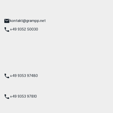
tr. 17
Main
kontakt@grampp.net
+49 9352 50030
stadt
g 1
t
z
+49 9353 97480
udi
+49 9353 97810
t