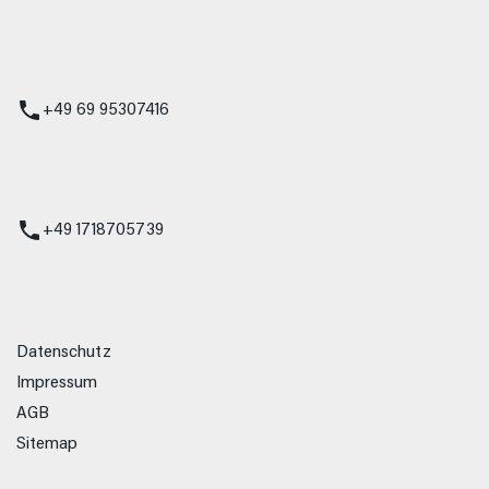
 Service
+49 69 95307416
ienst
+49 1718705739
Datenschutz
Impressum
AGB
Sitemap