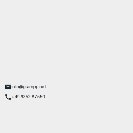
 GmbH & Co. KG
udi
r.-Nebel-Straße 19
Main
info@grampp.net
+49 9352 87550
ampp GmbH
z