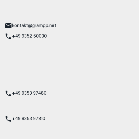
tr. 17
Main
kontakt@grampp.net
+49 9352 50030
stadt
g 1
t
z
+49 9353 97480
udi
+49 9353 97810
t