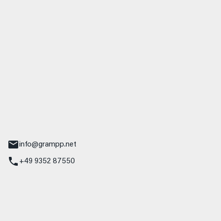
 GmbH & Co. KG
udi
r.-Nebel-Straße 19
Main
info@grampp.net
+49 9352 87550
ampp GmbH
z