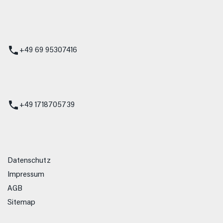
 Service
+49 69 95307416
ienst
+49 1718705739
Datenschutz
Impressum
AGB
Sitemap