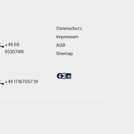
weitere Links
Datenschutz
Impressum
+49 69
AGB
95307416
Sitemap
Barrierefreiheit
st
+49 1718705739
allein Vergleichszwecken zwischen den
lwiderstand und Aerodynamik verändern und
 Fahrleistungswerte eines Fahrzeugs