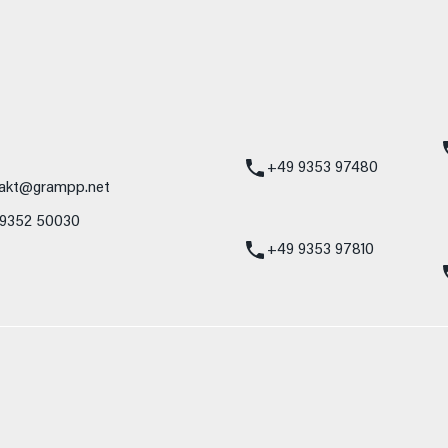
mbH
Standort Karlstadt
24h Notdienst
Am Hammersteig 1
Mercedes-Benz
97753 Karlstadt
Service 24h:
Mercedes-Benz
+49 9353 97480
akt@grampp.net
VW / Audi Notdien
 9352 50030
Volkswagen / Audi
24h:
+49 9353 97810
nzelnes Fahrzeug und sind nicht Bestandteil des Angebots, sondern dienen 
nformat usw.) können relevante Fahrzeugparameter, wie z. B. Gewicht, Rol
 den Kraftstoffverbrauch, den Stromverbrauch, die CO₂-Emissionen und die