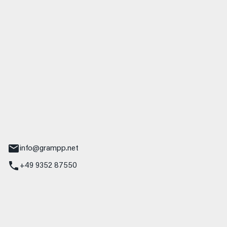
 GmbH & Co. KG
udi
r.-Nebel-Straße 19
Main
info@grampp.net
+49 9352 87550
ampp GmbH
z