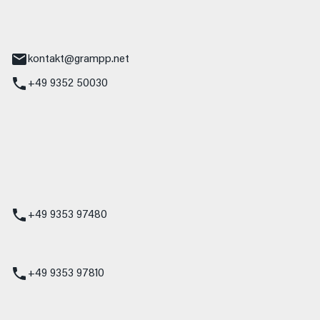
tr. 17
Main
kontakt@grampp.net
+49 9352 50030
stadt
g 1
t
z
+49 9353 97480
udi
+49 9353 97810
t