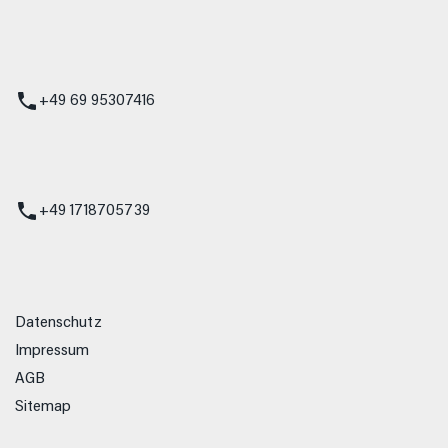
 Service
+49 69 95307416
ienst
+49 1718705739
Datenschutz
Impressum
AGB
Sitemap