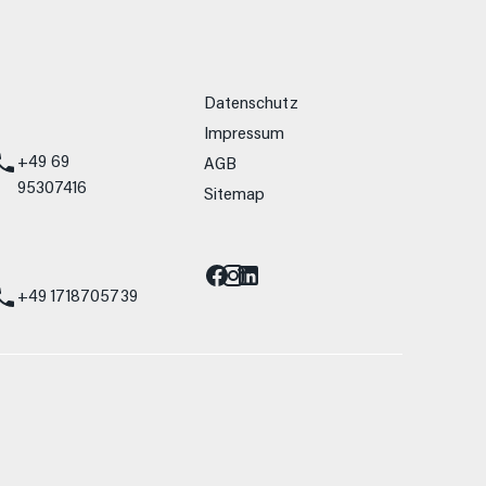
weitere Links
Datenschutz
Impressum
+49 69
AGB
95307416
Sitemap
Barrierefreiheit
st
+49 1718705739
allein Vergleichszwecken zwischen den
lwiderstand und Aerodynamik verändern und
 Fahrleistungswerte eines Fahrzeugs