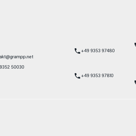
mbH
Standort Karlstadt
24h Notdienst
Am Hammersteig 1
Mercedes-Benz
97753 Karlstadt
Service 24h:
Mercedes-Benz
+49 9353 97480
akt@grampp.net
VW / Audi Notdien
 9352 50030
Volkswagen / Audi
24h:
+49 9353 97810
nzelnes Fahrzeug und sind nicht Bestandteil des Angebots, sondern dienen 
nformat usw.) können relevante Fahrzeugparameter, wie z. B. Gewicht, Rol
 den Kraftstoffverbrauch, den Stromverbrauch, die CO₂-Emissionen und die