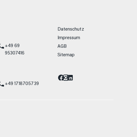
weitere Links
Datenschutz
Impressum
+49 69
AGB
95307416
Sitemap
Barrierefreiheit
st
+49 1718705739
allein Vergleichszwecken zwischen den
lwiderstand und Aerodynamik verändern und
 Fahrleistungswerte eines Fahrzeugs