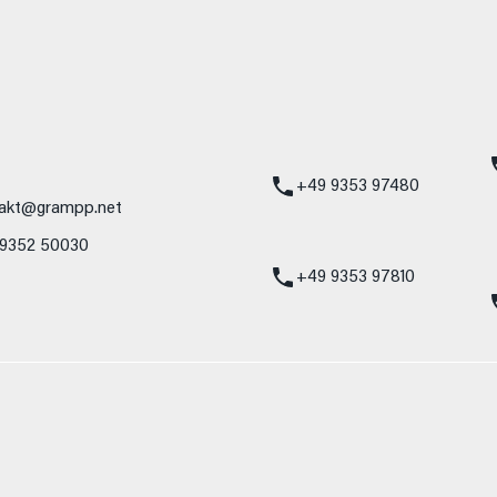
mbH
Standort Karlstadt
24h Notdienst
Am Hammersteig 1
Mercedes-Benz
97753 Karlstadt
Service 24h:
Mercedes-Benz
+49 9353 97480
akt@grampp.net
VW / Audi Notdien
 9352 50030
Volkswagen / Audi
24h:
+49 9353 97810
nzelnes Fahrzeug und sind nicht Bestandteil des Angebots, sondern dienen 
nformat usw.) können relevante Fahrzeugparameter, wie z. B. Gewicht, Rol
 den Kraftstoffverbrauch, den Stromverbrauch, die CO₂-Emissionen und die