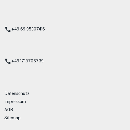
 Service
+49 69 95307416
ienst
+49 1718705739
Datenschutz
Impressum
AGB
Sitemap