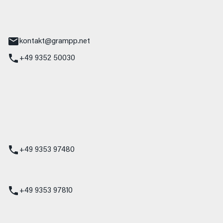
tr. 17
Main
kontakt@grampp.net
+49 9352 50030
stadt
g 1
t
z
+49 9353 97480
udi
+49 9353 97810
t