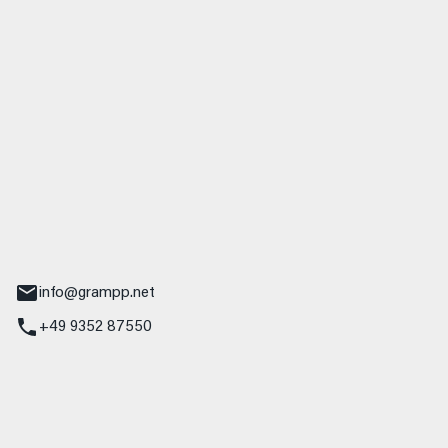
 GmbH & Co. KG
udi
r.-Nebel-Straße 19
Main
info@grampp.net
+49 9352 87550
ampp GmbH
z