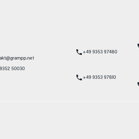
mbH
Standort Karlstadt
24h Notdienst
Am Hammersteig 1
Mercedes-Benz
97753 Karlstadt
Service 24h:
Mercedes-Benz
+49 9353 97480
akt@grampp.net
VW / Audi Notdien
 9352 50030
Volkswagen / Audi
24h:
+49 9353 97810
nzelnes Fahrzeug und sind nicht Bestandteil des Angebots, sondern dienen 
nformat usw.) können relevante Fahrzeugparameter, wie z. B. Gewicht, Rol
 den Kraftstoffverbrauch, den Stromverbrauch, die CO₂-Emissionen und die