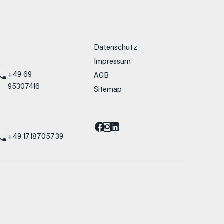
weitere Links
Datenschutz
Impressum
+49 69
AGB
95307416
Sitemap
Barrierefreiheit
st
+49 1718705739
allein Vergleichszwecken zwischen den
lwiderstand und Aerodynamik verändern und
 Fahrleistungswerte eines Fahrzeugs