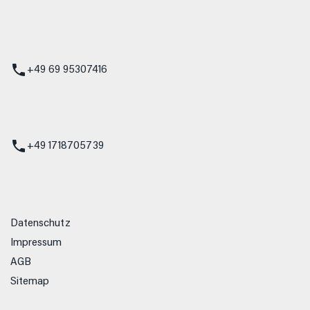
 Service
+49 69 95307416
ienst
+49 1718705739
Datenschutz
Impressum
AGB
Sitemap