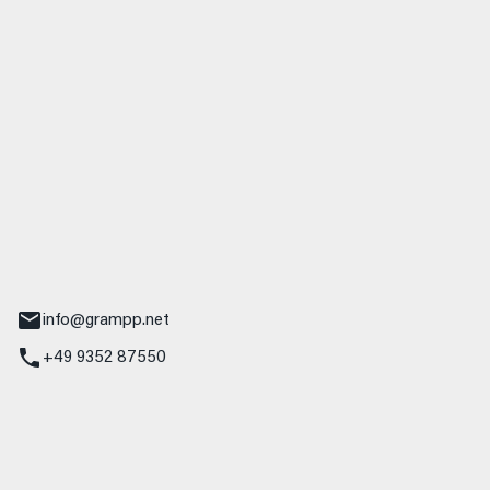
 GmbH & Co. KG
udi
r.-Nebel-Straße 19
Main
info@grampp.net
+49 9352 87550
ampp GmbH
z