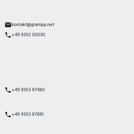
tr. 17
Main
kontakt@grampp.net
+49 9352 50030
stadt
g 1
t
z
+49 9353 97480
udi
+49 9353 97810
t