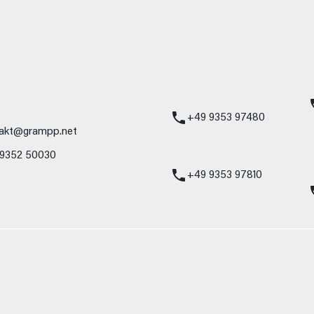
mbH
Standort Karlstadt
24h Notdienst
Am Hammersteig 1
Mercedes-Benz
97753 Karlstadt
Service 24h:
Mercedes-Benz
+49 9353 97480
akt@grampp.net
VW / Audi Notdien
 9352 50030
Volkswagen / Audi
24h:
+49 9353 97810
nzelnes Fahrzeug und sind nicht Bestandteil des Angebots, sondern dienen 
nformat usw.) können relevante Fahrzeugparameter, wie z. B. Gewicht, Rol
 den Kraftstoffverbrauch, den Stromverbrauch, die CO₂-Emissionen und die