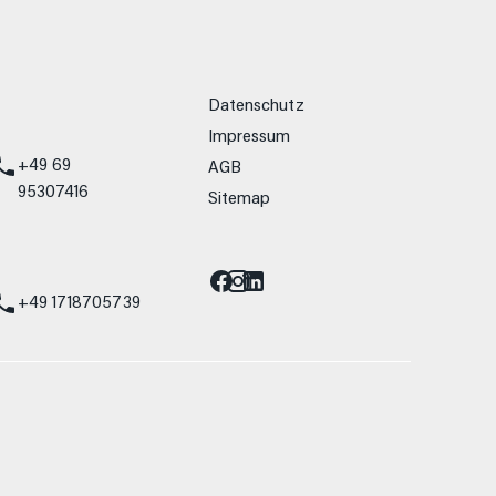
weitere Links
Datenschutz
Impressum
+49 69
AGB
95307416
Sitemap
Barrierefreiheit
st
+49 1718705739
allein Vergleichszwecken zwischen den
lwiderstand und Aerodynamik verändern und
 Fahrleistungswerte eines Fahrzeugs