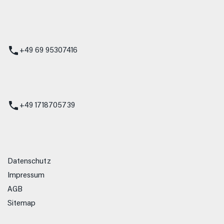
 Service
+49 69 95307416
ienst
+49 1718705739
Datenschutz
Impressum
AGB
Sitemap