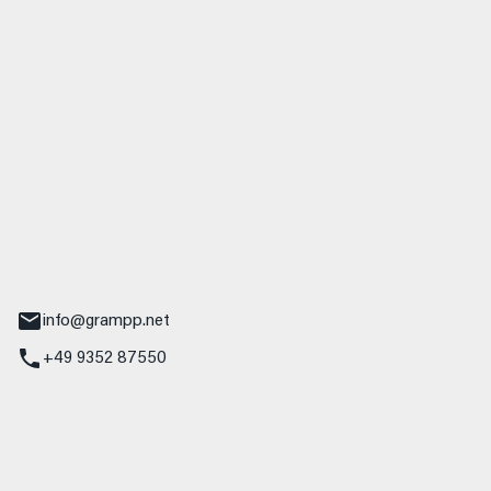
 GmbH & Co. KG
udi
r.-Nebel-Straße 19
Main
info@grampp.net
+49 9352 87550
ampp GmbH
z