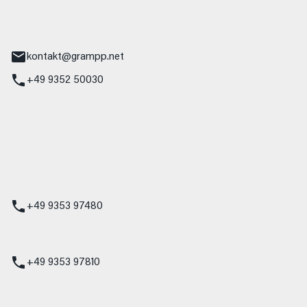
tr. 17
Main
kontakt@grampp.net
+49 9352 50030
stadt
g 1
t
z
+49 9353 97480
udi
+49 9353 97810
t