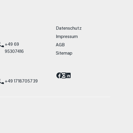
weitere Links
Datenschutz
Impressum
+49 69
AGB
95307416
Sitemap
Barrierefreiheit
st
+49 1718705739
allein Vergleichszwecken zwischen den
lwiderstand und Aerodynamik verändern und
 Fahrleistungswerte eines Fahrzeugs