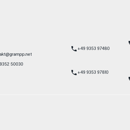
mbH
Standort Karlstadt
24h Notdienst
Am Hammersteig 1
Mercedes-Benz
97753 Karlstadt
Service 24h:
Mercedes-Benz
+49 9353 97480
akt@grampp.net
VW / Audi Notdien
 9352 50030
Volkswagen / Audi
24h:
+49 9353 97810
nzelnes Fahrzeug und sind nicht Bestandteil des Angebots, sondern dienen 
nformat usw.) können relevante Fahrzeugparameter, wie z. B. Gewicht, Rol
 den Kraftstoffverbrauch, den Stromverbrauch, die CO₂-Emissionen und die