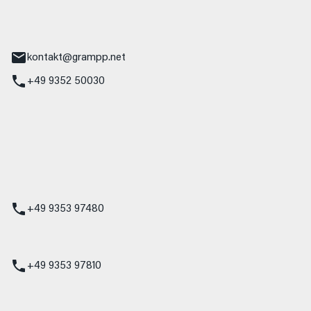
tr. 17
Main
kontakt@grampp.net
+49 9352 50030
stadt
g 1
t
z
+49 9353 97480
udi
+49 9353 97810
t