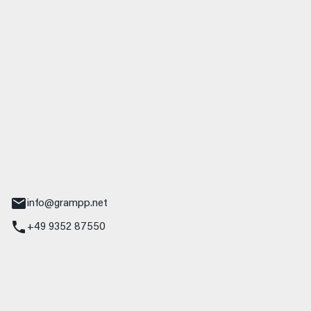
 GmbH & Co. KG
udi
r.-Nebel-Straße 19
Main
info@grampp.net
+49 9352 87550
ampp GmbH
z