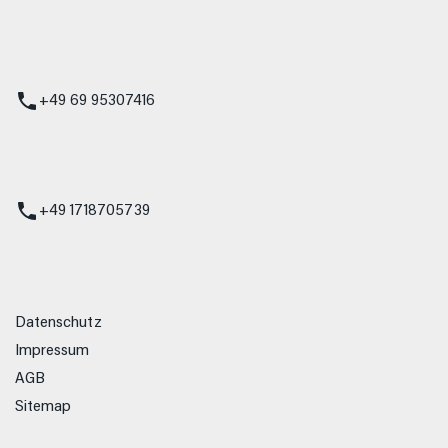
 Service
+49 69 95307416
ienst
+49 1718705739
Datenschutz
Impressum
AGB
Sitemap