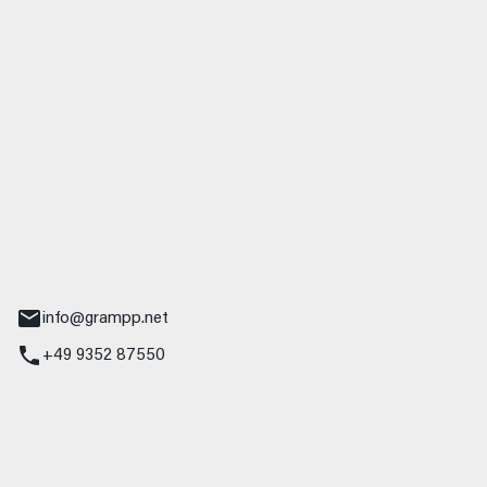
 GmbH & Co. KG
udi
r.-Nebel-Straße 19
Main
info@grampp.net
+49 9352 87550
ampp GmbH
z