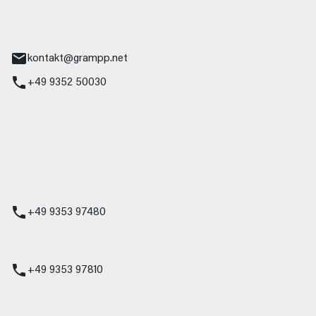
tr. 17
Main
kontakt@grampp.net
+49 9352 50030
stadt
g 1
t
z
+49 9353 97480
udi
+49 9353 97810
t