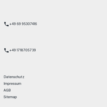
 Service
+49 69 95307416
ienst
+49 1718705739
Datenschutz
Impressum
AGB
Sitemap