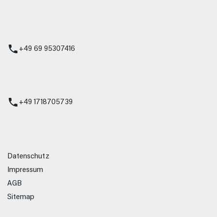
 Service
+49 69 95307416
ienst
+49 1718705739
Datenschutz
Impressum
AGB
Sitemap