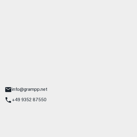
 GmbH & Co. KG
udi
r.-Nebel-Straße 19
Main
info@grampp.net
+49 9352 87550
ampp GmbH
z