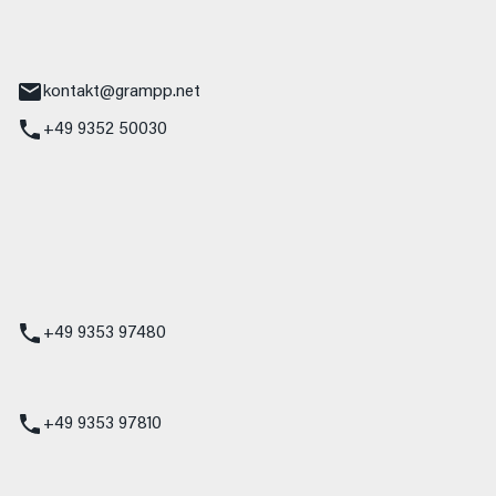
tr. 17
Main
kontakt@grampp.net
+49 9352 50030
stadt
g 1
t
z
+49 9353 97480
udi
+49 9353 97810
t