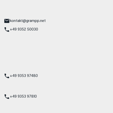
tr. 17
Main
kontakt@grampp.net
+49 9352 50030
stadt
g 1
t
z
+49 9353 97480
udi
+49 9353 97810
t