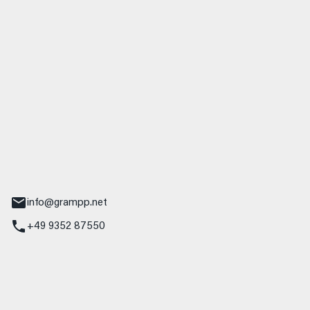
 GmbH & Co. KG
udi
r.-Nebel-Straße 19
Main
info@grampp.net
+49 9352 87550
ampp GmbH
z