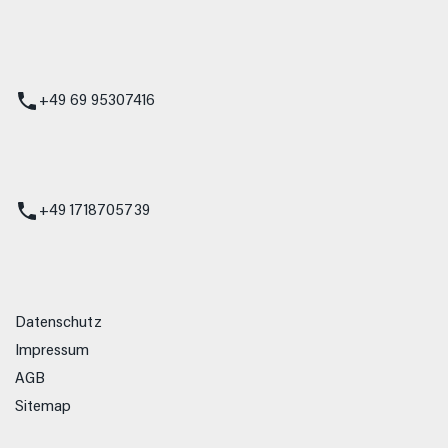
 Service
+49 69 95307416
ienst
+49 1718705739
Datenschutz
Impressum
AGB
Sitemap