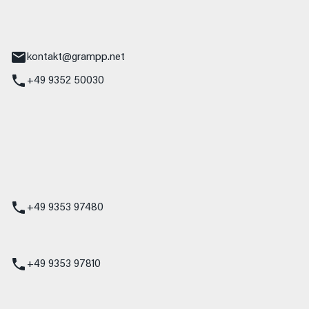
tr. 17
Main
kontakt@grampp.net
+49 9352 50030
stadt
g 1
t
z
+49 9353 97480
udi
+49 9353 97810
t