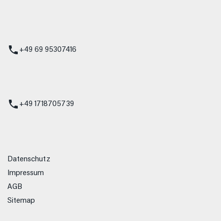
 Service
+49 69 95307416
ienst
+49 1718705739
Datenschutz
Impressum
AGB
Sitemap