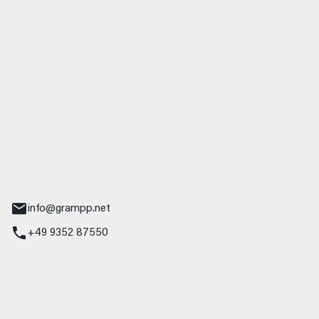
 GmbH & Co. KG
udi
r.-Nebel-Straße 19
Main
info@grampp.net
+49 9352 87550
ampp GmbH
z