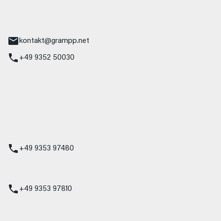
tr. 17
Main
kontakt@grampp.net
+49 9352 50030
stadt
g 1
t
z
+49 9353 97480
udi
+49 9353 97810
t