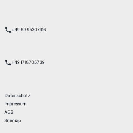
 Service
+49 69 95307416
ienst
+49 1718705739
Datenschutz
Impressum
AGB
Sitemap