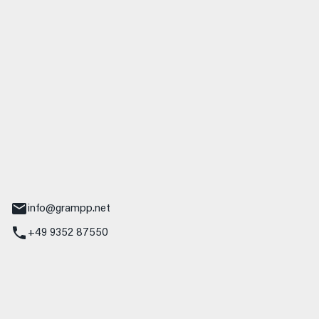
 GmbH & Co. KG
udi
r.-Nebel-Straße 19
Main
info@grampp.net
+49 9352 87550
ampp GmbH
z