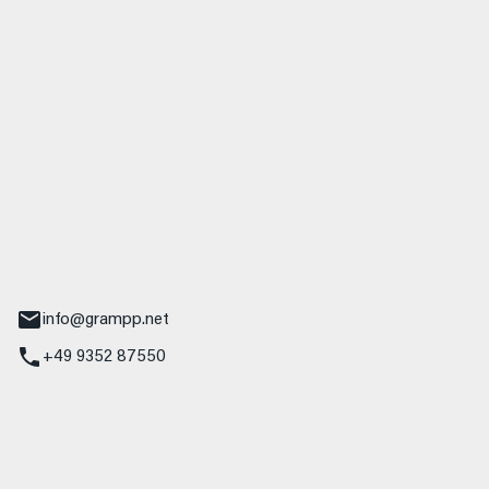
 GmbH & Co. KG
udi
r.-Nebel-Straße 19
Main
info@grampp.net
+49 9352 87550
ampp GmbH
z