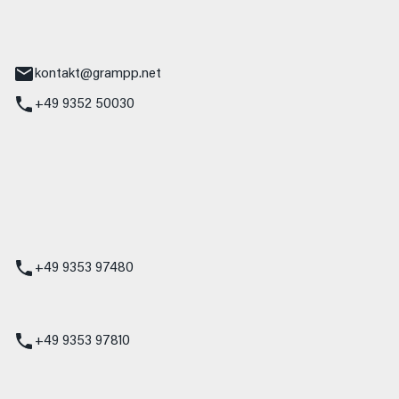
tr. 17
Main
kontakt@grampp.net
+49 9352 50030
stadt
g 1
t
z
+49 9353 97480
udi
+49 9353 97810
t