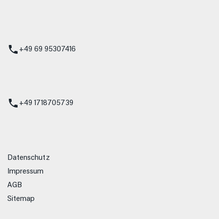
 Service
+49 69 95307416
ienst
+49 1718705739
Datenschutz
Impressum
AGB
Sitemap