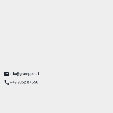
 GmbH & Co. KG
udi
r.-Nebel-Straße 19
Main
info@grampp.net
+49 9352 87550
ampp GmbH
z