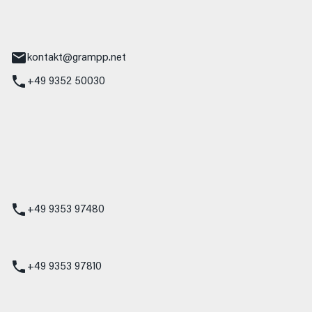
tr. 17
Main
kontakt@grampp.net
+49 9352 50030
stadt
g 1
t
z
+49 9353 97480
udi
+49 9353 97810
t