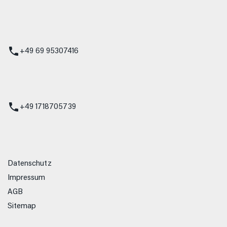
 Service
+49 69 95307416
ienst
+49 1718705739
Datenschutz
Impressum
AGB
Sitemap