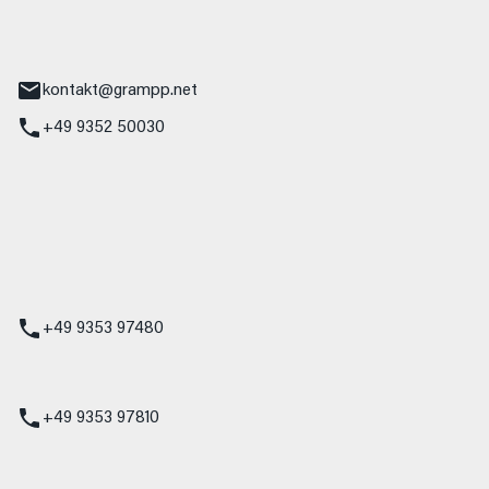
tr. 17
Main
kontakt@grampp.net
+49 9352 50030
stadt
g 1
t
z
+49 9353 97480
udi
+49 9353 97810
t