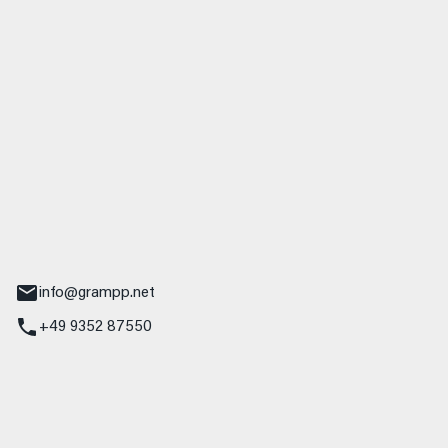
 GmbH & Co. KG
udi
r.-Nebel-Straße 19
Main
info@grampp.net
+49 9352 87550
ampp GmbH
z