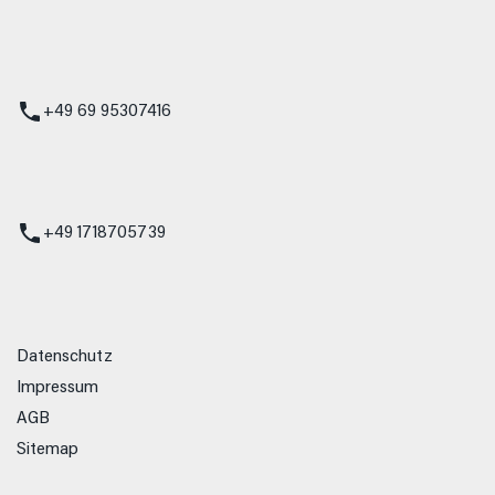
 Service
+49 69 95307416
ienst
+49 1718705739
Datenschutz
Impressum
AGB
Sitemap