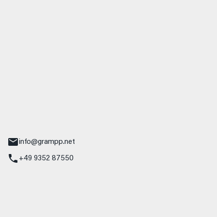
 GmbH & Co. KG
udi
r.-Nebel-Straße 19
Main
info@grampp.net
+49 9352 87550
ampp GmbH
z