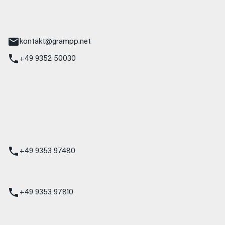
tr. 17
Main
kontakt@grampp.net
+49 9352 50030
stadt
g 1
t
z
+49 9353 97480
udi
+49 9353 97810
t