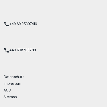
 Service
+49 69 95307416
ienst
+49 1718705739
Datenschutz
Impressum
AGB
Sitemap