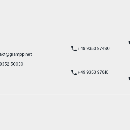
mbH
Standort Karlstadt
24h Notdienst
Am Hammersteig 1
Mercedes-Benz
97753 Karlstadt
Service 24h:
Mercedes-Benz
+49 9353 97480
akt@grampp.net
VW / Audi Notdien
 9352 50030
Volkswagen / Audi
24h:
+49 9353 97810
nzelnes Fahrzeug und sind nicht Bestandteil des Angebots, sondern dienen 
nformat usw.) können relevante Fahrzeugparameter, wie z. B. Gewicht, Rol
 den Kraftstoffverbrauch, den Stromverbrauch, die CO₂-Emissionen und die