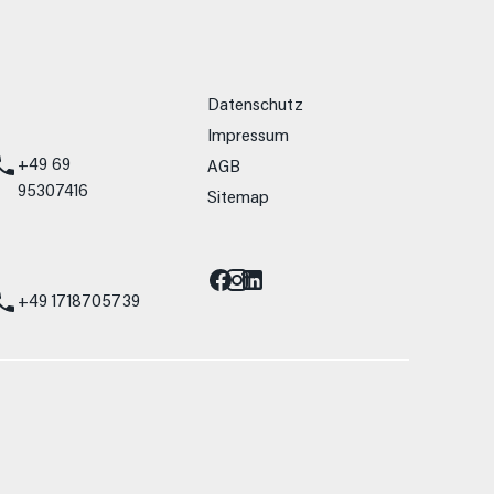
weitere Links
Datenschutz
Impressum
+49 69
AGB
95307416
Sitemap
Barrierefreiheit
st
+49 1718705739
allein Vergleichszwecken zwischen den
lwiderstand und Aerodynamik verändern und
 Fahrleistungswerte eines Fahrzeugs