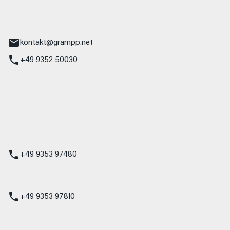
tr. 17
Main
kontakt@grampp.net
+49 9352 50030
stadt
g 1
t
z
+49 9353 97480
udi
+49 9353 97810
t