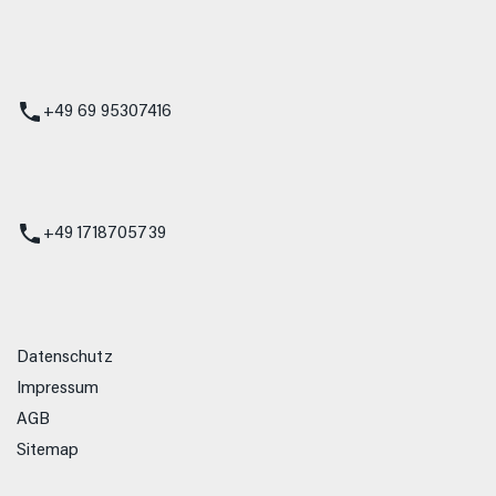
 Service
+49 69 95307416
ienst
+49 1718705739
Datenschutz
Impressum
AGB
Sitemap