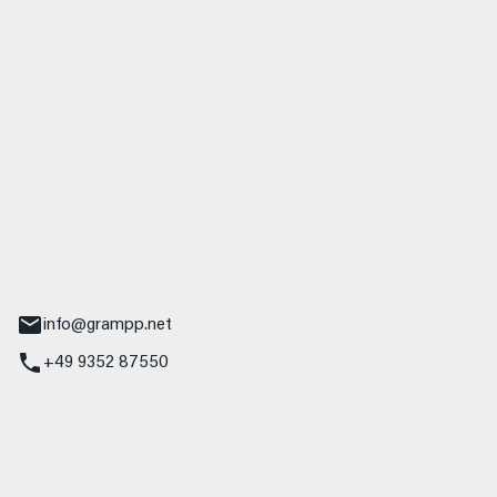
 GmbH & Co. KG
udi
r.-Nebel-Straße 19
Main
info@grampp.net
+49 9352 87550
ampp GmbH
z