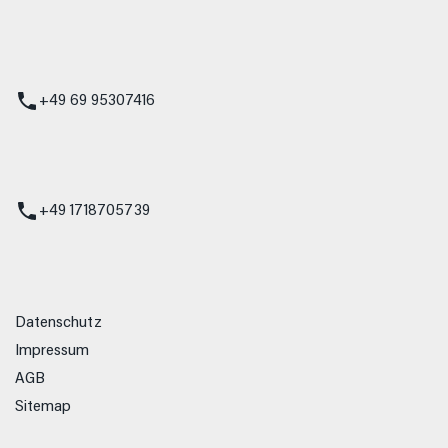
 Service
+49 69 95307416
ienst
+49 1718705739
Datenschutz
Impressum
AGB
Sitemap