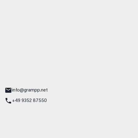
 GmbH & Co. KG
udi
r.-Nebel-Straße 19
Main
info@grampp.net
+49 9352 87550
ampp GmbH
z