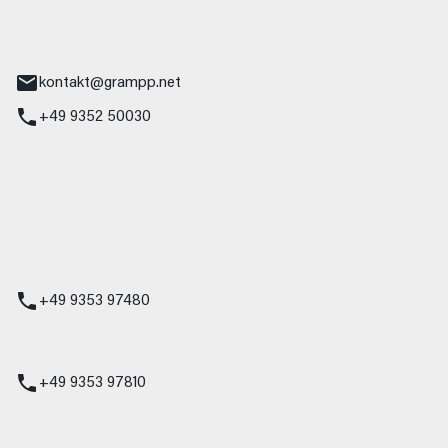
tr. 17
Main
kontakt@grampp.net
+49 9352 50030
stadt
g 1
t
z
+49 9353 97480
udi
+49 9353 97810
t