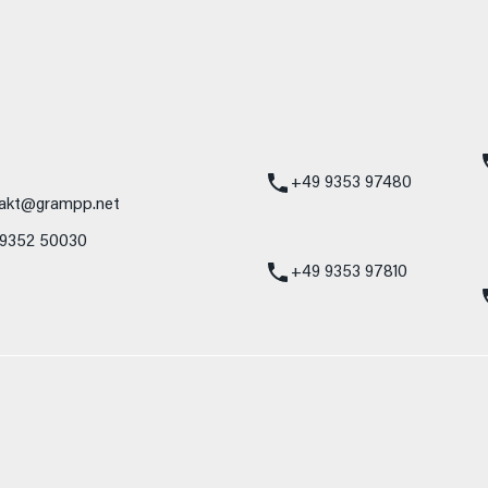
mbH
Standort Karlstadt
24h Notdienst
Am Hammersteig 1
Mercedes-Benz
97753 Karlstadt
Service 24h:
Mercedes-Benz
+49 9353 97480
akt@grampp.net
VW / Audi Notdien
 9352 50030
Volkswagen / Audi
24h:
+49 9353 97810
nzelnes Fahrzeug und sind nicht Bestandteil des Angebots, sondern dienen 
nformat usw.) können relevante Fahrzeugparameter, wie z. B. Gewicht, Rol
 den Kraftstoffverbrauch, den Stromverbrauch, die CO₂-Emissionen und die