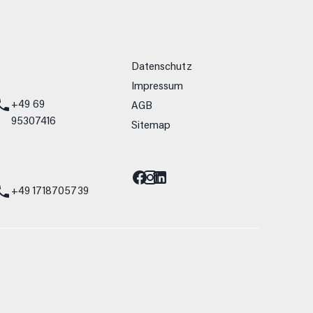
weitere Links
Datenschutz
Impressum
+49 69
AGB
95307416
Sitemap
Barrierefreiheit
st
+49 1718705739
allein Vergleichszwecken zwischen den
lwiderstand und Aerodynamik verändern und
 Fahrleistungswerte eines Fahrzeugs