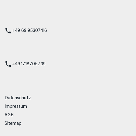
 Service
+49 69 95307416
ienst
+49 1718705739
Datenschutz
Impressum
AGB
Sitemap