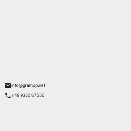
 GmbH & Co. KG
udi
r.-Nebel-Straße 19
Main
info@grampp.net
+49 9352 87550
ampp GmbH
z