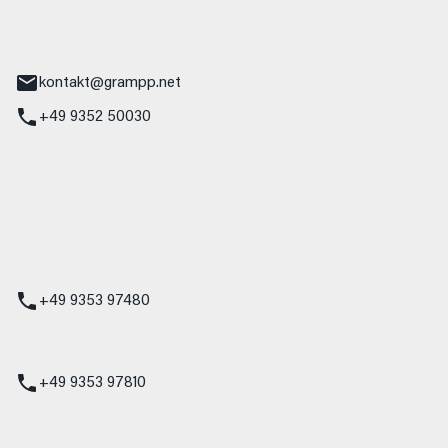
tr. 17
Main
kontakt@grampp.net
+49 9352 50030
stadt
g 1
t
z
+49 9353 97480
udi
+49 9353 97810
t