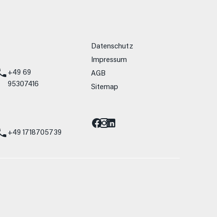
weitere Links
Datenschutz
Impressum
+49 69
AGB
95307416
Sitemap
Barrierefreiheit
st
+49 1718705739
allein Vergleichszwecken zwischen den
lwiderstand und Aerodynamik verändern und
 Fahrleistungswerte eines Fahrzeugs