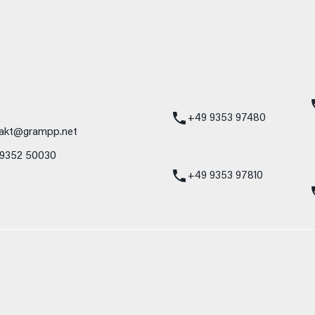
mbH
Standort Karlstadt
24h Notdienst
Am Hammersteig 1
Mercedes-Benz
97753 Karlstadt
Service 24h:
Mercedes-Benz
+49 9353 97480
akt@grampp.net
VW / Audi Notdien
 9352 50030
Volkswagen / Audi
24h:
+49 9353 97810
nzelnes Fahrzeug und sind nicht Bestandteil des Angebots, sondern dienen 
nformat usw.) können relevante Fahrzeugparameter, wie z. B. Gewicht, Rol
 den Kraftstoffverbrauch, den Stromverbrauch, die CO₂-Emissionen und die