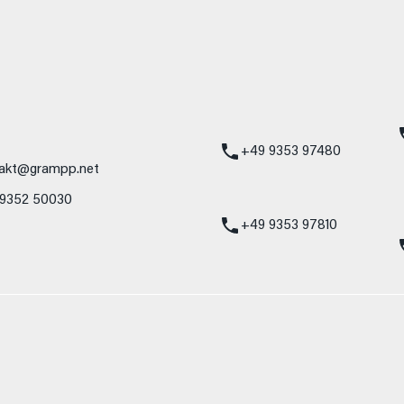
mbH
Standort Karlstadt
24h Notdienst
Am Hammersteig 1
Mercedes-Benz
97753 Karlstadt
Service 24h:
Mercedes-Benz
+49 9353 97480
akt@grampp.net
VW / Audi Notdien
 9352 50030
Volkswagen / Audi
24h:
+49 9353 97810
nzelnes Fahrzeug und sind nicht Bestandteil des Angebots, sondern dienen 
nformat usw.) können relevante Fahrzeugparameter, wie z. B. Gewicht, Rol
 den Kraftstoffverbrauch, den Stromverbrauch, die CO₂-Emissionen und die