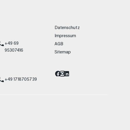
weitere Links
Datenschutz
Impressum
+49 69
AGB
95307416
Sitemap
Barrierefreiheit
st
+49 1718705739
allein Vergleichszwecken zwischen den
lwiderstand und Aerodynamik verändern und
 Fahrleistungswerte eines Fahrzeugs