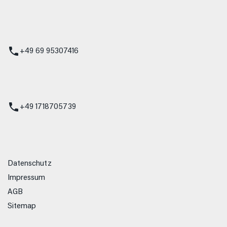
 Service
+49 69 95307416
ienst
+49 1718705739
Datenschutz
Impressum
AGB
Sitemap