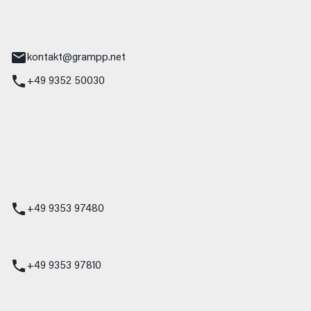
tr. 17
Main
kontakt@grampp.net
+49 9352 50030
stadt
g 1
t
z
+49 9353 97480
udi
+49 9353 97810
t