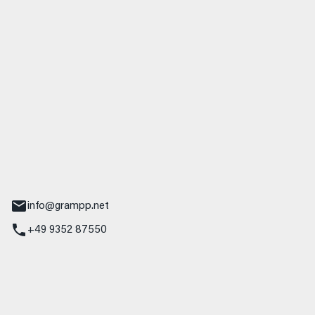
 GmbH & Co. KG
udi
r.-Nebel-Straße 19
Main
info@grampp.net
+49 9352 87550
ampp GmbH
z