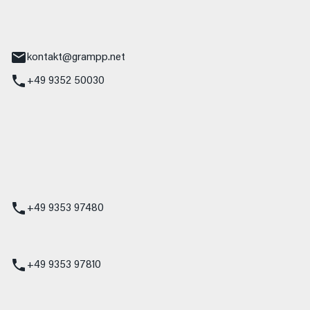
tr. 17
Main
kontakt@grampp.net
+49 9352 50030
stadt
g 1
t
z
+49 9353 97480
udi
+49 9353 97810
t