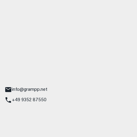
 GmbH & Co. KG
udi
r.-Nebel-Straße 19
Main
info@grampp.net
+49 9352 87550
ampp GmbH
z