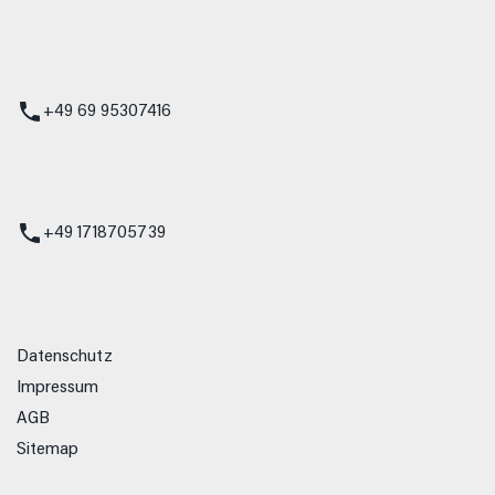
 Service
+49 69 95307416
ienst
+49 1718705739
Datenschutz
Impressum
AGB
Sitemap