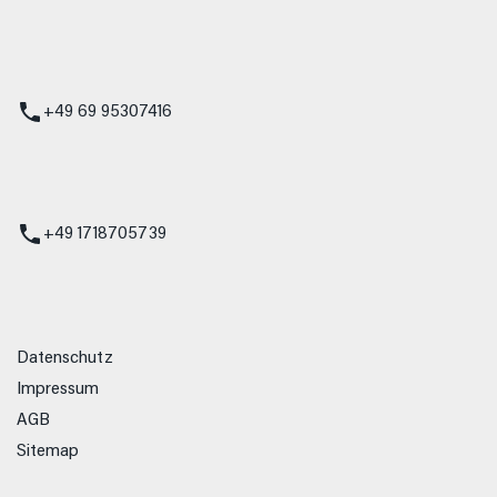
 Service
+49 69 95307416
ienst
+49 1718705739
Datenschutz
Impressum
AGB
Sitemap