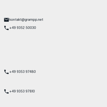
tr. 17
Main
kontakt@grampp.net
+49 9352 50030
stadt
g 1
t
z
+49 9353 97480
udi
+49 9353 97810
t