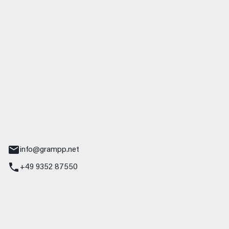
 GmbH & Co. KG
udi
r.-Nebel-Straße 19
Main
info@grampp.net
+49 9352 87550
ampp GmbH
z